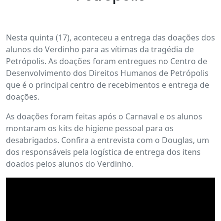
Nesta quinta (17), aconteceu a entrega das doações dos
alunos do Verdinho para as vítimas da tragédia de
Petrópolis. As doações foram entregues no Centro de
Desenvolvimento dos Direitos Humanos de Petrópolis
que é o principal centro de recebimentos e entrega de
doações.
As doações foram feitas após o Carnaval e os alunos
montaram os kits de higiene pessoal para os
desabrigados. Confira a entrevista com o Douglas, um
dos responsáveis pela logística de entrega dos itens
doados pelos alunos do Verdinho.